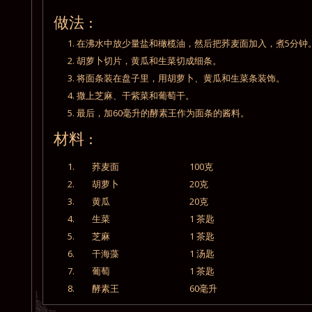
做法 :
1. 在沸水中放少量盐和橄榄油，然后把荞麦面加入，煮5分
2. 胡萝卜切片，黄瓜和生菜切成细条。
3. 将面条装在盘子里，用胡萝卜、黄瓜和生菜条装饰。
4. 撒上芝麻、干紫菜和葡萄干。
5. 最后，加60毫升的酵素王作为面条的酱料。
材料 :
1.
荞麦面
100克
2.
胡萝卜
20克
3.
黄瓜
20克
4.
生菜
1 茶匙
5.
芝麻
1 茶匙
6.
干海藻
1 汤匙
7.
葡萄
1 茶匙
8.
酵素王
60毫升