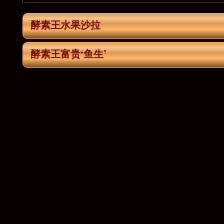
酵素王水果沙拉
酵素王富贵‘鱼生’